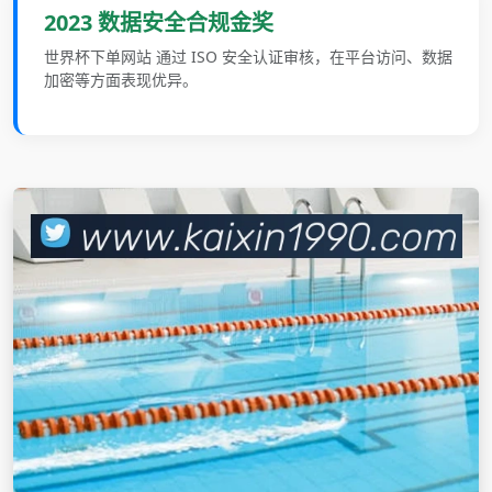
2023 数据安全合规金奖
世界杯下单网站 通过 ISO 安全认证审核，在平台访问、数据
加密等方面表现优异。