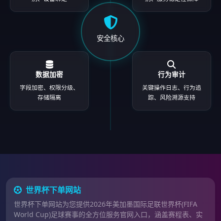
安全核心
数据加密
行为审计
字段加密、权限分级、
关键操作日志、行为追
存储隔离
踪、风险溯源支持
世界杯下单网站
世界杯下单网站为您提供2026年美加墨国际足联世界杯(FIFA
World Cup)足球赛事的全方位服务官网入口，涵盖赛程表、实