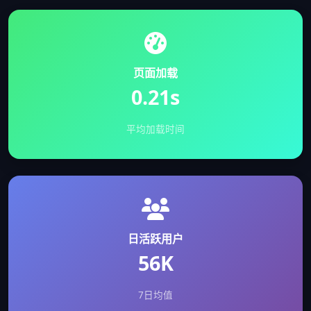
页面加载
0.21s
平均加载时间
日活跃用户
56K
7日均值