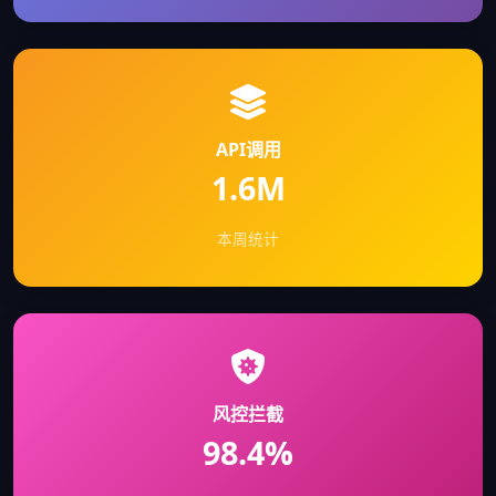
API调用
1.6M
本周统计
风控拦截
98.4%