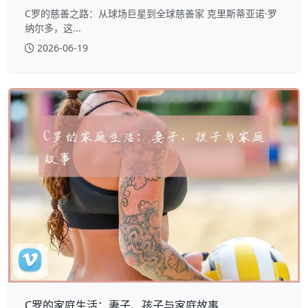
C罗的慈善之路：从球场巨星到全球慈善家 克里斯蒂亚诺·罗
纳尔多，这...
2026-06-19
C罗的家庭生活：妻子、孩子与家庭故事