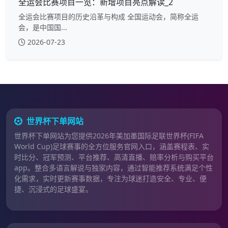
全运会比赛项目一览：新增项目亮点解读_2
全运会比赛项目的历史沿革与构成 全国运动会，简称全运
会，是中国国...
2026-07-23
世界杯下单网站
世界杯下单网站为您提供2026年美加墨国际足联世界杯(FIFA
World Cup)足球赛事的全方位服务官网入口，涵盖赛程表、实
时比分、冠军预测、平台推荐、高清直播、赔率分析与购买平台
app。整合多语言解说与独家内容，通过智能推荐系统满足个性
化需求，实时更新赛事数据，专注为球迷打造安全、专业、便
捷、沉浸式的足球盛宴。