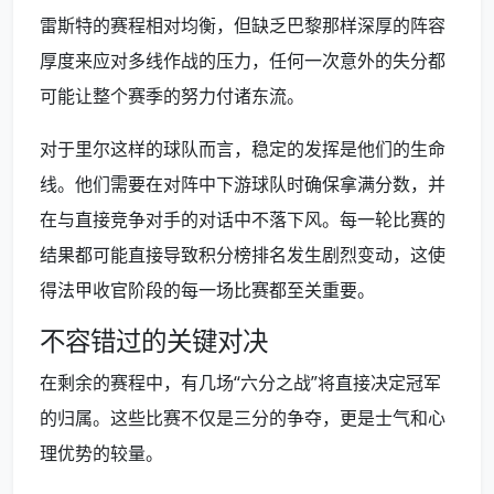
雷斯特的赛程相对均衡，但缺乏巴黎那样深厚的阵容
厚度来应对多线作战的压力，任何一次意外的失分都
可能让整个赛季的努力付诸东流。
对于里尔这样的球队而言，稳定的发挥是他们的生命
线。他们需要在对阵中下游球队时确保拿满分数，并
在与直接竞争对手的对话中不落下风。每一轮比赛的
结果都可能直接导致积分榜排名发生剧烈变动，这使
得法甲收官阶段的每一场比赛都至关重要。
不容错过的关键对决
在剩余的赛程中，有几场“六分之战”将直接决定冠军
的归属。这些比赛不仅是三分的争夺，更是士气和心
理优势的较量。